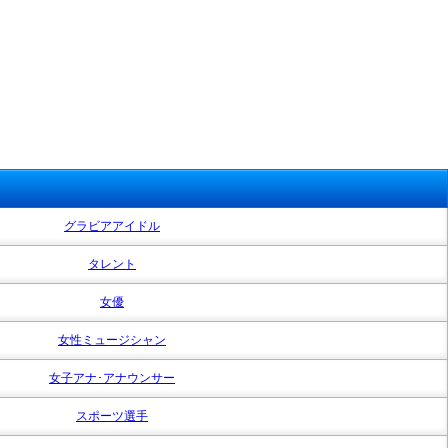
グラビアアイドル
タレント
女優
女性ミュージシャン
女子アナ･アナウンサー
スポーツ選手