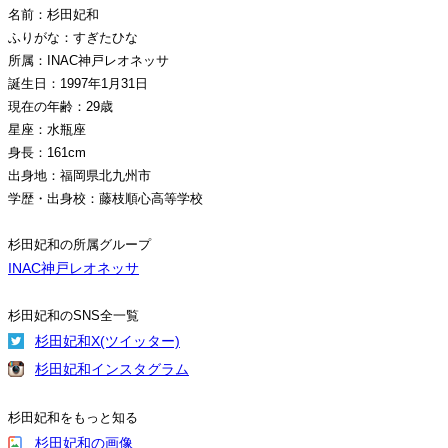
名前：杉田妃和
ふりがな：すぎたひな
所属：INAC神戸レオネッサ
誕生日：1997年1月31日
現在の年齢：29歳
星座：水瓶座
身長：161cm
出身地：福岡県北九州市
学歴・出身校：藤枝順心高等学校
杉田妃和の所属グループ
INAC神戸レオネッサ
杉田妃和のSNS全一覧
杉田妃和X(ツイッター)
杉田妃和インスタグラム
杉田妃和をもっと知る
杉田妃和の画像