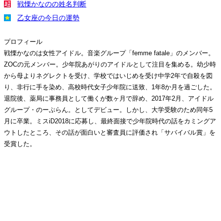
戦慄かなのの姓名判断
乙女座の今日の運勢
プロフィール
戦慄かなのは女性アイドル。音楽グループ「femme fatale」のメンバー。
ZOCの元メンバー。少年院あがりのアイドルとして注目を集める。幼少時
から母よりネグレクトを受け、学校ではいじめを受け中学2年で自殺を図
り、非行に手を染め、高校時代女子少年院に送致、1年8か月を過ごした。
退院後、薬局に事務員として働くが数ヶ月で辞め、2017年2月、アイドル
グループ・のーぷらん。としてデビュー。しかし、大学受験のため同年5
月に卒業。ミスiD2018に応募し、最終面接で少年院時代の話をカミングア
ウトしたところ、その話が面白いと審査員に評価され「サバイバル賞」を
受賞した。