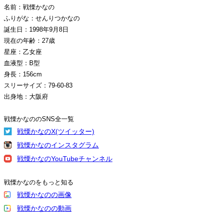
名前：戦慄かなの
ふりがな：せんりつかなの
誕生日：1998年9月8日
現在の年齢：27歳
星座：乙女座
血液型：B型
身長：156cm
スリーサイズ：79-60-83
出身地：大阪府
戦慄かなののSNS全一覧
戦慄かなのX(ツイッター)
戦慄かなのインスタグラム
戦慄かなのYouTubeチャンネル
戦慄かなのをもっと知る
戦慄かなのの画像
戦慄かなのの動画