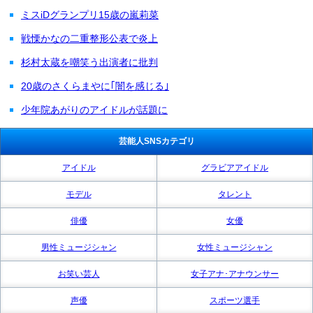
ミスiDグランプリ15歳の嵐莉菜
戦慄かなの二重整形公表で炎上
杉村太蔵を嘲笑う出演者に批判
20歳のさくらまやに｢闇を感じる｣
少年院あがりのアイドルが話題に
芸能人SNSカテゴリ
アイドル
グラビアアイドル
モデル
タレント
俳優
女優
男性ミュージシャン
女性ミュージシャン
お笑い芸人
女子アナ･アナウンサー
声優
スポーツ選手