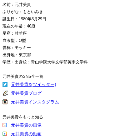
名前：元井美貴
ふりがな：もといみき
誕生日：1980年3月29日
現在の年齢：46歳
星座：牡羊座
血液型：O型
愛称：モッキー
出身地：東京都
学歴・出身校：青山学院大学文学部英米文学科
元井美貴のSNS全一覧
元井美貴X(ツイッター)
元井美貴ブログ
元井美貴インスタグラム
元井美貴をもっと知る
元井美貴の画像
元井美貴の動画