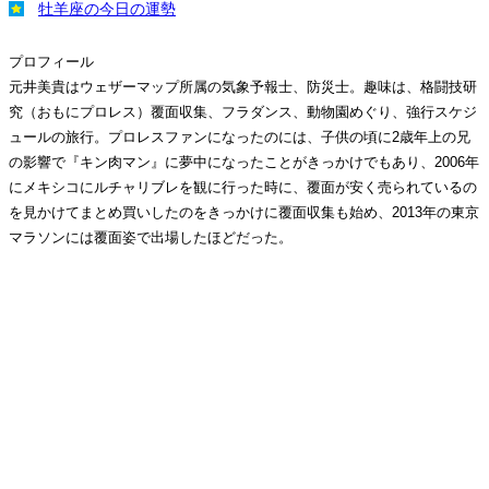
牡羊座の今日の運勢
プロフィール
元井美貴はウェザーマップ所属の気象予報士、防災士。趣味は、格闘技研
究（おもにプロレス）覆面収集、フラダンス、動物園めぐり、強行スケジ
ュールの旅行。プロレスファンになったのには、子供の頃に2歳年上の兄
の影響で『キン肉マン』に夢中になったことがきっかけでもあり、2006年
にメキシコにルチャリブレを観に行った時に、覆面が安く売られているの
を見かけてまとめ買いしたのをきっかけに覆面収集も始め、2013年の東京
マラソンには覆面姿で出場したほどだった。