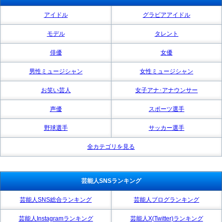
アイドル
グラビアアイドル
モデル
タレント
俳優
女優
男性ミュージシャン
女性ミュージシャン
お笑い芸人
女子アナ･アナウンサー
声優
スポーツ選手
野球選手
サッカー選手
全カテゴリを見る
芸能人SNSランキング
芸能人SNS総合ランキング
芸能人ブログランキング
芸能人Instagramランキング
芸能人X(Twitter)ランキング