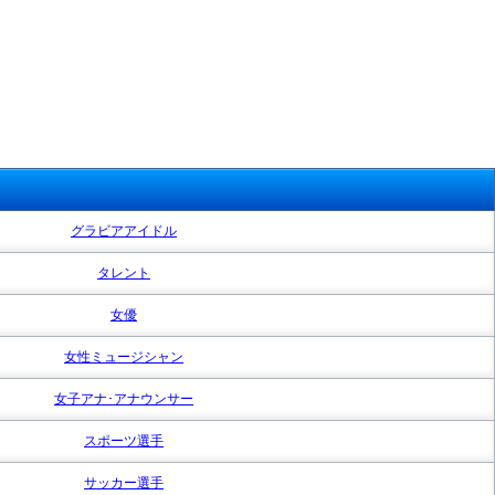
グラビアアイドル
タレント
女優
女性ミュージシャン
女子アナ･アナウンサー
スポーツ選手
サッカー選手