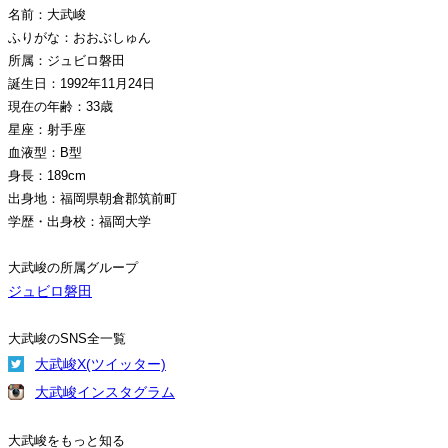
名前：大武峻
ふりがな：おおぶしゅん
所属：ジュビロ磐田
誕生日：1992年11月24日
現在の年齢：33歳
星座：射手座
血液型：B型
身長：189cm
出身地：福岡県朝倉郡筑前町
学歴・出身校：福岡大学
大武峻の所属グループ
ジュビロ磐田
大武峻のSNS全一覧
大武峻X(ツイッター)
大武峻インスタグラム
大武峻をもっと知る