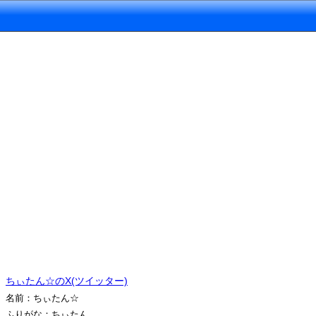
ちぃたん☆のX(ツイッター)
名前：ちぃたん☆
ふりがな：ちぃたん