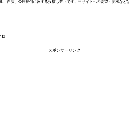
RL、自演、公序良俗に反する投稿も禁止です。当サイトへの要望・要求など
いね
スポンサーリンク