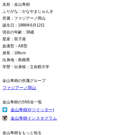
名前：金山隼樹
ふりがな：かなやまじゅんき
所属：ファジアーノ岡山
誕生日：1988年6月12日
現在の年齢：38歳
星座：双子座
血液型：AB型
身長：186cm
出身地：島根県
学歴・出身校：立命館大学
金山隼樹の所属グループ
ファジアーノ岡山
金山隼樹のSNS全一覧
金山隼樹X(ツイッター)
金山隼樹インスタグラム
金山隼樹をもっと知る