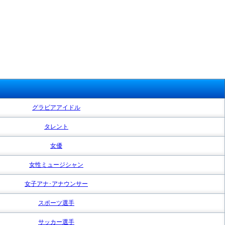
グラビアアイドル
タレント
女優
女性ミュージシャン
女子アナ･アナウンサー
スポーツ選手
サッカー選手