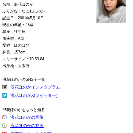
名前：浪花ほのか
ふりがな：なにわほのか
誕生日：2001年5月10日
現在の年齢：25歳
星座：牡牛座
血液型：A型
愛称：ほのばび
身長：157cm
スリーサイズ：70-53-84
出身地：大阪府
浪花ほのかのSNS全一覧
浪花ほのかインスタグラム
浪花ほのかX(ツイッター)
浪花ほのかをもっと知る
浪花ほのかの画像
浪花ほのかの動画