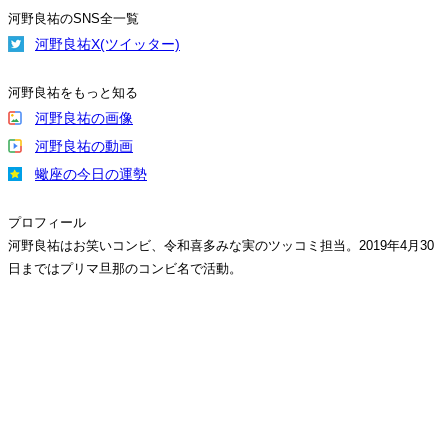
河野良祐のSNS全一覧
河野良祐X(ツイッター)
河野良祐をもっと知る
河野良祐の画像
河野良祐の動画
蠍座の今日の運勢
プロフィール
河野良祐はお笑いコンビ、令和喜多みな実のツッコミ担当。2019年4月30
日まではプリマ旦那のコンビ名で活動。