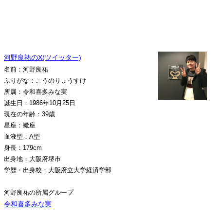
河野良祐のX(ツイッター)
名前：河野良祐
ふりがな：こうのりょうすけ
所属：令和喜多みな実
誕生日：1986年10月25日
現在の年齢：39歳
星座：蠍座
血液型：A型
身長：179cm
出身地：大阪府堺市
学歴・出身校：大阪府立大学経済学部
河野良祐の所属グループ
令和喜多みな実