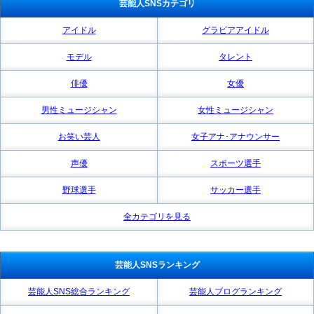
芸能人SNSカテゴリ
アイドル
グラビアアイドル
モデル
タレント
俳優
女優
男性ミュージシャン
女性ミュージシャン
お笑い芸人
女子アナ･アナウンサー
声優
スポーツ選手
野球選手
サッカー選手
全カテゴリを見る
芸能人SNSランキング
芸能人SNS総合ランキング
芸能人ブログランキング