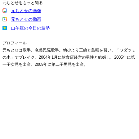
元ちとせをもっと知る
元ちとせの画像
元ちとせの動画
山羊座の今日の運勢
プロフィール
元ちとせは歌手、奄美民謡歌手。幼少より三線と島唄を習い、「ワダツミ
の木」でブレイク。2004年1月に飲食店経営の男性と結婚し、2005年に第
一子女児を出産、2009年に第二子男児を出産。