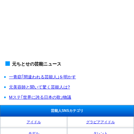
元ちとせの芸能ニュース
一青窈｢間違われる芸能人｣を明かす
元美容師と聞いて驚く芸能人は?
Mステ｢世界に誇る日本の歌｣物議
芸能人SNSカテゴリ
アイドル
グラビアアイドル
モデル
タレント