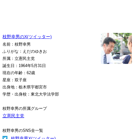
枝野幸男のX(ツイッター)
名前：枝野幸男
ふりがな：えだのゆきお
所属：立憲民主党
誕生日：1964年5月31日
現在の年齢：62歳
星座：双子座
出身地：栃木県宇都宮市
学歴・出身校：東北大学法学部
枝野幸男の所属グループ
立憲民主党
枝野幸男のSNS全一覧
枝野幸男X(ツイッター)