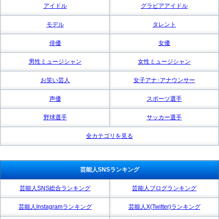
アイドル
グラビアアイドル
モデル
タレント
俳優
女優
男性ミュージシャン
女性ミュージシャン
お笑い芸人
女子アナ･アナウンサー
声優
スポーツ選手
野球選手
サッカー選手
全カテゴリを見る
芸能人SNSランキング
芸能人SNS総合ランキング
芸能人ブログランキング
芸能人Instagramランキング
芸能人X(Twitter)ランキング