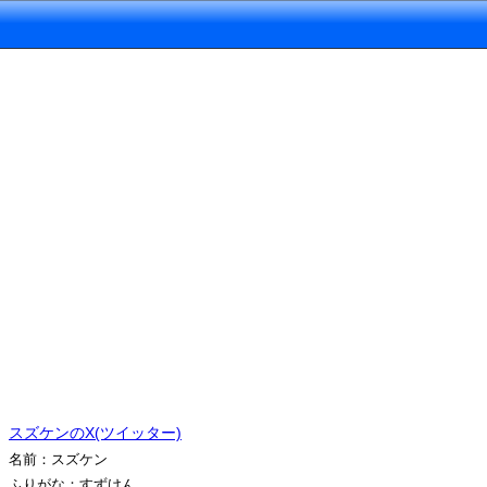
スズケンのX(ツイッター)
名前：スズケン
ふりがな：すずけん