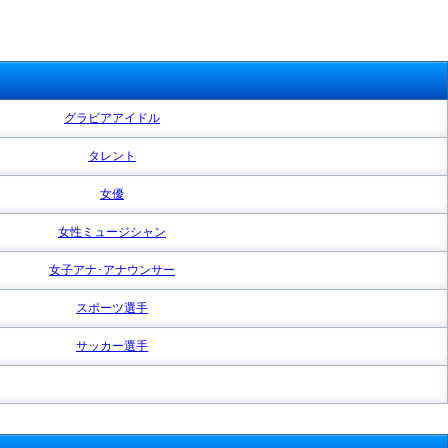
グラビアアイドル
タレント
女優
女性ミュージシャン
女子アナ･アナウンサー
スポーツ選手
サッカー選手