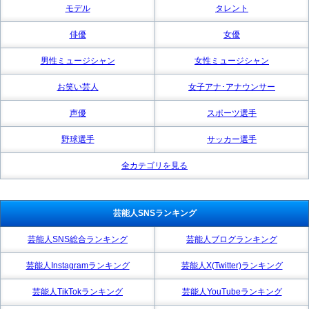
モデル
タレント
俳優
女優
男性ミュージシャン
女性ミュージシャン
お笑い芸人
女子アナ･アナウンサー
声優
スポーツ選手
野球選手
サッカー選手
全カテゴリを見る
芸能人SNSランキング
芸能人SNS総合ランキング
芸能人ブログランキング
芸能人Instagramランキング
芸能人X(Twitter)ランキング
芸能人TikTokランキング
芸能人YouTubeランキング