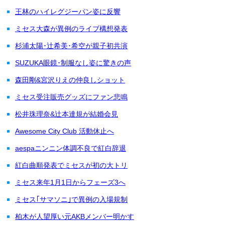
王林のハイレグジーパン姿に反響
ミセス大森が異例のライブ構想発表
杉浦太陽･辻希美･希空が親子初共演
SUZUKA眼鏡･制服なし姿に驚きの声
森田剛&宮沢りえの仲良しショット
ミセス受注販売グッズにファン悲鳴
松井珠理奈&辻本達規が結婚会見
Awesome City Club 活動休止へ
aespaニンニン体調不良で紅白辞退
紅白曲順発表でミセスが初の大トリ
ミセス来年1月1日からフェーズ3へ
ミセス｢サマソニ｣で異例の入場規制
柏木が人望厚い元AKBメンバー明かす