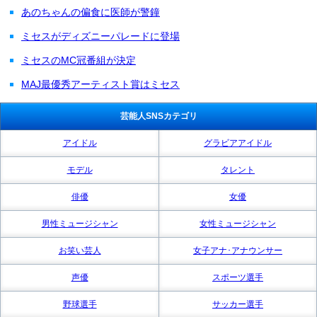
あのちゃんの偏食に医師が警鐘
ミセスがディズニーパレードに登場
ミセスのMC冠番組が決定
MAJ最優秀アーティスト賞はミセス
芸能人SNSカテゴリ
アイドル
グラビアアイドル
モデル
タレント
俳優
女優
男性ミュージシャン
女性ミュージシャン
お笑い芸人
女子アナ･アナウンサー
声優
スポーツ選手
野球選手
サッカー選手