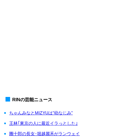
RINの芸能ニュース
ちゃんみなとMIZYUは"幼なじみ"
王林｢東京の人に最近イラっとした｣
團⼗郎の長女･堀越麗禾がランウェイ