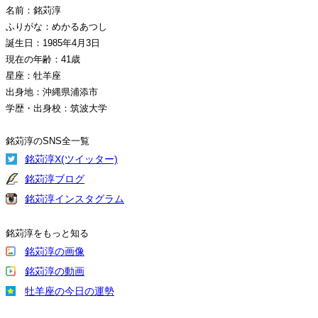
名前：銘苅淳
ふりがな：めかるあつし
誕生日：1985年4月3日
現在の年齢：41歳
星座：牡羊座
出身地：沖縄県浦添市
学歴・出身校：筑波大学
銘苅淳のSNS全一覧
銘苅淳X(ツイッター)
銘苅淳ブログ
銘苅淳インスタグラム
銘苅淳をもっと知る
銘苅淳の画像
銘苅淳の動画
牡羊座の今日の運勢