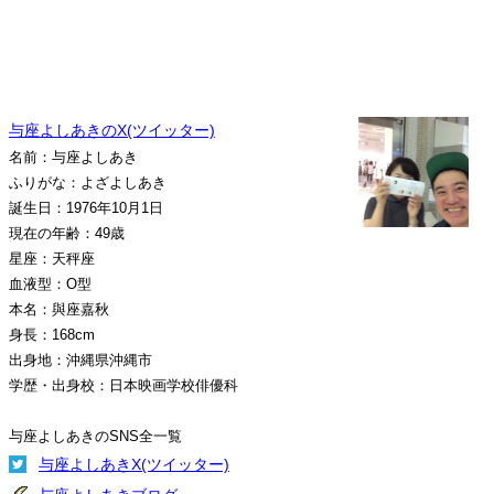
与座よしあきのX(ツイッター)
名前：与座よしあき
ふりがな：よざよしあき
誕生日：1976年10月1日
現在の年齢：49歳
星座：天秤座
血液型：O型
本名：與座嘉秋
身長：168cm
出身地：沖縄県沖縄市
学歴・出身校：日本映画学校俳優科
与座よしあきのSNS全一覧
与座よしあきX(ツイッター)