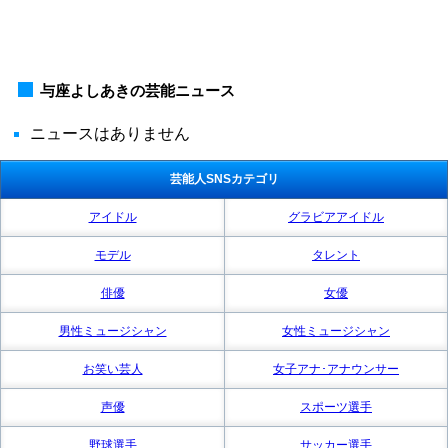
与座よしあきの芸能ニュース
ニュースはありません
芸能人SNSカテゴリ
アイドル
グラビアアイドル
モデル
タレント
俳優
女優
男性ミュージシャン
女性ミュージシャン
お笑い芸人
女子アナ･アナウンサー
声優
スポーツ選手
野球選手
サッカー選手