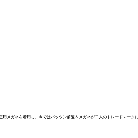
正用メガネを着用し、今ではパッツン前髪＆メガネが二人のトレードマーク