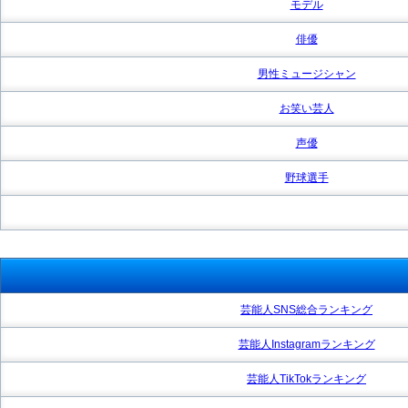
モデル
俳優
男性ミュージシャン
お笑い芸人
声優
野球選手
芸能人SNS総合ランキング
芸能人Instagramランキング
芸能人TikTokランキング