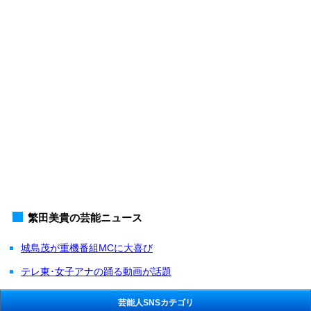
繁田美貴の芸能ニュース
城島茂が重機番組MCに大喜び
テレ東･女子アナの踊る動画が話題
芸能人SNSカテゴリ