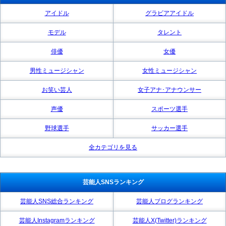
アイドル
グラビアアイドル
モデル
タレント
俳優
女優
男性ミュージシャン
女性ミュージシャン
お笑い芸人
女子アナ･アナウンサー
声優
スポーツ選手
野球選手
サッカー選手
全カテゴリを見る
芸能人SNSランキング
芸能人SNS総合ランキング
芸能人ブログランキング
芸能人Instagramランキング
芸能人X(Twitter)ランキング