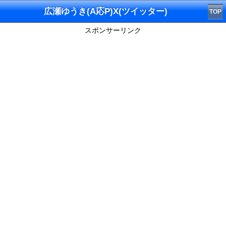
広瀬ゆうき(A応P)X(ツイッター)
TOP
スポンサーリンク