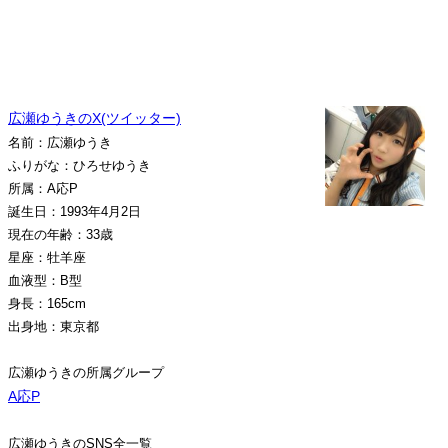
広瀬ゆうきのX(ツイッター)
名前：広瀬ゆうき
ふりがな：ひろせゆうき
所属：A応P
誕生日：1993年4月2日
現在の年齢：33歳
星座：牡羊座
血液型：B型
身長：165cm
出身地：東京都
広瀬ゆうきの所属グループ
A応P
広瀬ゆうきのSNS全一覧