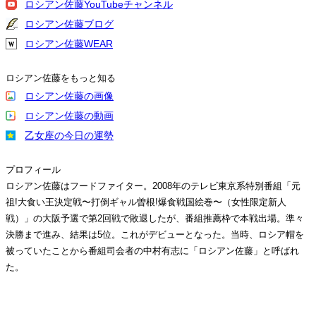
ロシアン佐藤YouTubeチャンネル
ロシアン佐藤ブログ
ロシアン佐藤WEAR
ロシアン佐藤をもっと知る
ロシアン佐藤の画像
ロシアン佐藤の動画
乙女座の今日の運勢
プロフィール
ロシアン佐藤はフードファイター。2008年のテレビ東京系特別番組「元
祖!大食い王決定戦〜打倒ギャル曽根!爆食戦国絵巻〜（女性限定新人
戦）」の大阪予選で第2回戦で敗退したが、番組推薦枠で本戦出場。準々
決勝まで進み、結果は5位。これがデビューとなった。当時、ロシア帽を
被っていたことから番組司会者の中村有志に「ロシアン佐藤」と呼ばれ
た。