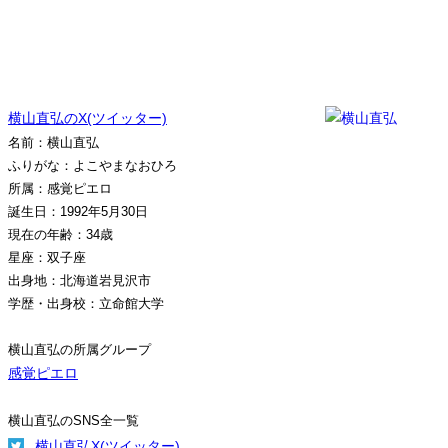
横山直弘のX(ツイッター)
名前：横山直弘
ふりがな：よこやまなおひろ
所属：感覚ピエロ
誕生日：1992年5月30日
現在の年齢：34歳
星座：双子座
出身地：北海道岩見沢市
学歴・出身校：立命館大学
横山直弘の所属グループ
感覚ピエロ
横山直弘のSNS全一覧
横山直弘X(ツイッター)