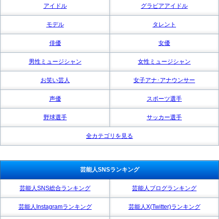
アイドル
グラビアアイドル
モデル
タレント
俳優
女優
男性ミュージシャン
女性ミュージシャン
お笑い芸人
女子アナ･アナウンサー
声優
スポーツ選手
野球選手
サッカー選手
全カテゴリを見る
芸能人SNSランキング
芸能人SNS総合ランキング
芸能人ブログランキング
芸能人Instagramランキング
芸能人X(Twitter)ランキング