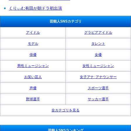
くりぃむ有田が朝ドラ初出演
芸能人SNSカテゴリ
アイドル
グラビアアイドル
モデル
タレント
俳優
女優
男性ミュージシャン
女性ミュージシャン
お笑い芸人
女子アナ･アナウンサー
声優
スポーツ選手
野球選手
サッカー選手
全カテゴリを見る
芸能人SNSランキング