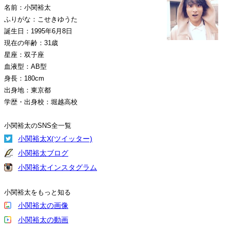
名前：小関裕太
ふりがな：こせきゆうた
誕生日：1995年6月8日
現在の年齢：31歳
星座：双子座
血液型：AB型
身長：180cm
出身地：東京都
学歴・出身校：堀越高校
小関裕太のSNS全一覧
小関裕太X(ツイッター)
小関裕太ブログ
小関裕太インスタグラム
小関裕太をもっと知る
小関裕太の画像
小関裕太の動画