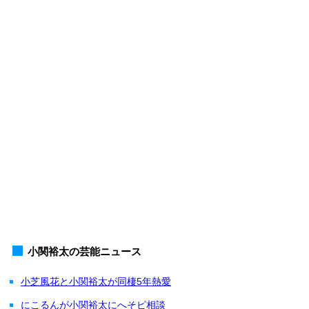
小関裕太の芸能ニュース
小芝風花と小関裕太が同棲5年熱愛
にこるんが小関裕太にへそピ相談