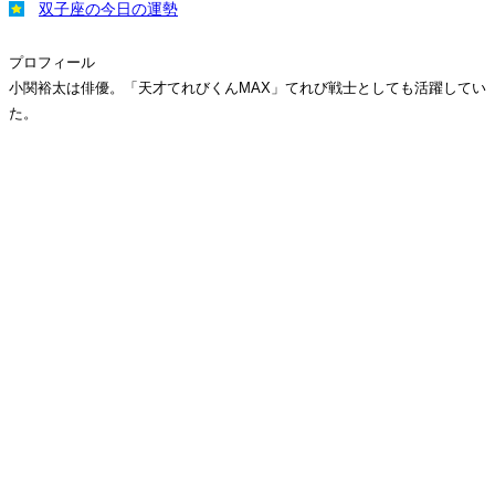
双子座の今日の運勢
プロフィール
小関裕太は俳優。「天才てれびくんMAX」てれび戦士としても活躍してい
た。