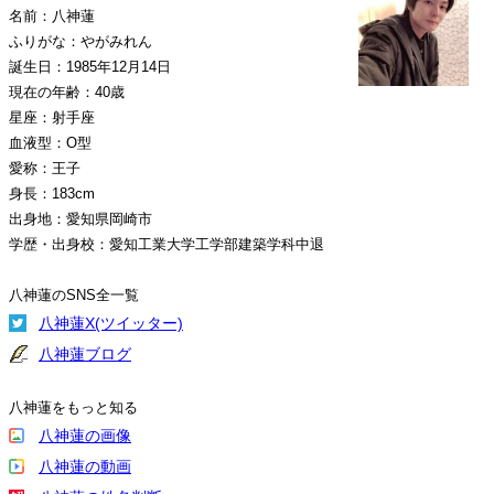
名前：八神蓮
ふりがな：やがみれん
誕生日：1985年12月14日
現在の年齢：40歳
星座：射手座
血液型：O型
愛称：王子
身長：183cm
出身地：愛知県岡崎市
学歴・出身校：愛知工業大学工学部建築学科中退
八神蓮のSNS全一覧
八神蓮X(ツイッター)
八神蓮ブログ
八神蓮をもっと知る
八神蓮の画像
八神蓮の動画