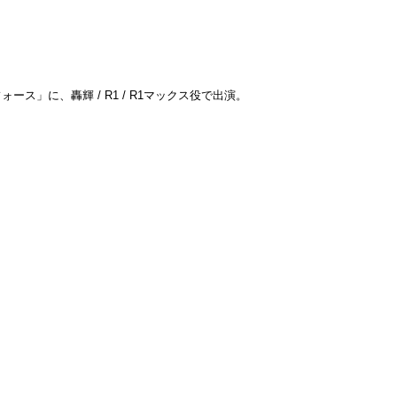
ス」に、轟輝 / R1 / R1マックス役で出演。