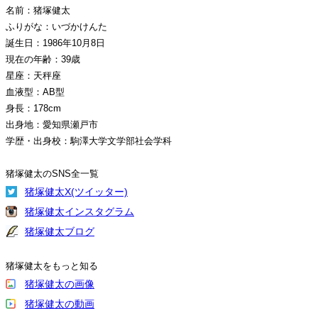
名前：猪塚健太
ふりがな：いづかけんた
誕生日：1986年10月8日
現在の年齢：39歳
星座：天秤座
血液型：AB型
身長：178cm
出身地：愛知県瀬戸市
学歴・出身校：駒澤大学文学部社会学科
猪塚健太のSNS全一覧
猪塚健太X(ツイッター)
猪塚健太インスタグラム
猪塚健太ブログ
猪塚健太をもっと知る
猪塚健太の画像
猪塚健太の動画