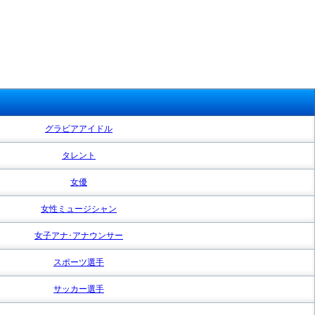
グラビアアイドル
タレント
女優
女性ミュージシャン
女子アナ･アナウンサー
スポーツ選手
サッカー選手