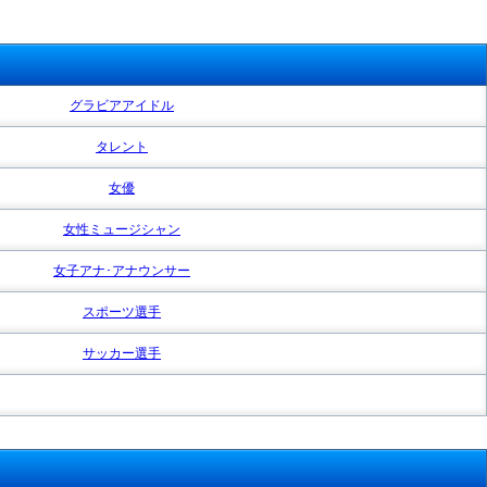
グラビアアイドル
タレント
女優
女性ミュージシャン
女子アナ･アナウンサー
スポーツ選手
サッカー選手