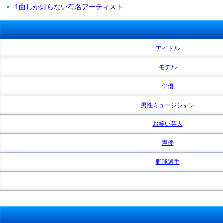
1曲しか知らない有名アーティスト
アイドル
モデル
俳優
男性ミュージシャン
お笑い芸人
声優
野球選手