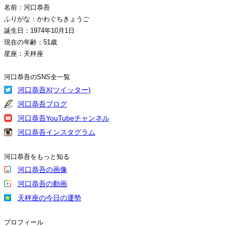
名前：河口恭吾
ふりがな：かわぐちきょうご
誕生日：1974年10月1日
現在の年齢：51歳
星座：天秤座
河口恭吾のSNS全一覧
河口恭吾X(ツイッター)
河口恭吾ブログ
河口恭吾YouTubeチャンネル
河口恭吾インスタグラム
河口恭吾をもっと知る
河口恭吾の画像
河口恭吾の動画
天秤座の今日の運勢
プロフィール