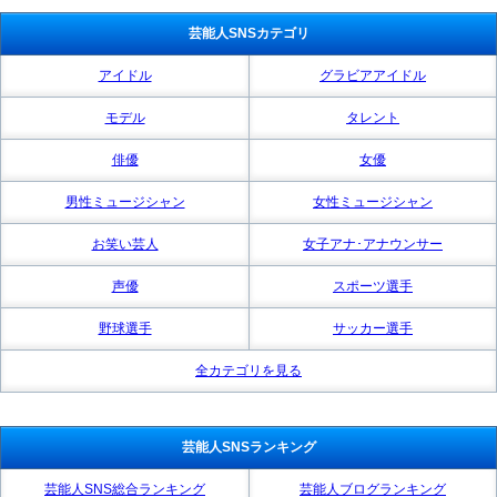
芸能人SNSカテゴリ
アイドル
グラビアアイドル
モデル
タレント
俳優
女優
男性ミュージシャン
女性ミュージシャン
お笑い芸人
女子アナ･アナウンサー
声優
スポーツ選手
野球選手
サッカー選手
全カテゴリを見る
芸能人SNSランキング
芸能人SNS総合ランキング
芸能人ブログランキング