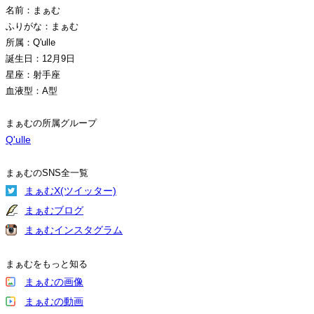
名前：まぁむ
ふりがな：まぁむ
所属：Q'ulle
誕生日：12月9日
星座：射手座
血液型：A型
まぁむの所属グループ
Q'ulle
まぁむのSNS全一覧
まぁむX(ツイッター)
まぁむブログ
まぁむインスタグラム
まぁむをもっと知る
まぁむの画像
まぁむの動画