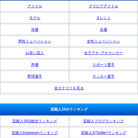
アイドル
グラビアアイドル
モデル
タレント
俳優
女優
男性ミュージシャン
女性ミュージシャン
お笑い芸人
女子アナ･アナウンサー
声優
スポーツ選手
野球選手
サッカー選手
全カテゴリを見る
芸能人SNSランキング
芸能人SNS総合ランキング
芸能人ブログランキング
芸能人Instagramランキング
芸能人X(Twitter)ランキング