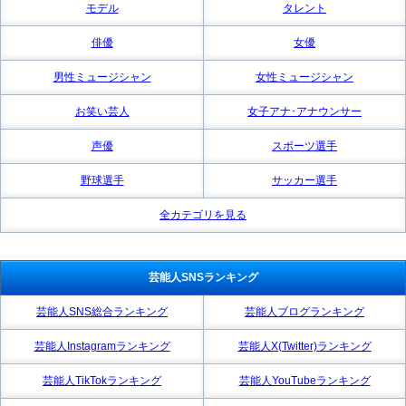
モデル
タレント
俳優
女優
男性ミュージシャン
女性ミュージシャン
お笑い芸人
女子アナ･アナウンサー
声優
スポーツ選手
野球選手
サッカー選手
全カテゴリを見る
芸能人SNSランキング
芸能人SNS総合ランキング
芸能人ブログランキング
芸能人Instagramランキング
芸能人X(Twitter)ランキング
芸能人TikTokランキング
芸能人YouTubeランキング