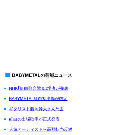
BABYMETALの芸能ニュース
NHK｢紅白歌合戦｣出場者が発表
BABYMETAL紅白初出場が内定
ギタリスト藤岡幹大さん死去
紅白の出場歌手が正式発表
人気アーティストら高額転売反対