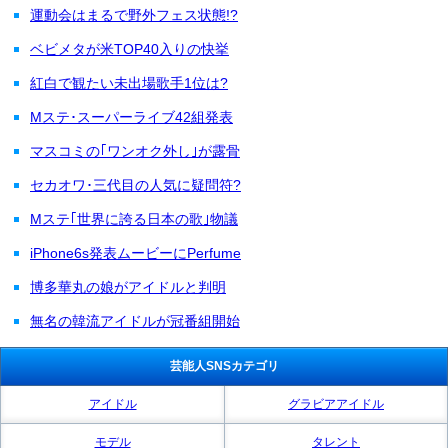
運動会はまるで野外フェス状態!?
ベビメタが米TOP40入りの快挙
紅白で観たい未出場歌手1位は?
Mステ･スーパーライブ42組発表
マスコミの｢ワンオク外し｣が露骨
セカオワ･三代目の人気に疑問符?
Mステ｢世界に誇る日本の歌｣物議
iPhone6s発表ムービーにPerfume
博多華丸の娘がアイドルと判明
無名の韓流アイドルが冠番組開始
芸能人SNSカテゴリ
アイドル
グラビアアイドル
モデル
タレント