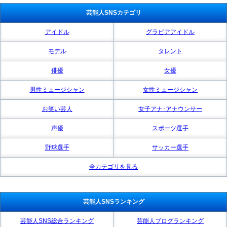
芸能人SNSカテゴリ
アイドル
グラビアアイドル
モデル
タレント
俳優
女優
男性ミュージシャン
女性ミュージシャン
お笑い芸人
女子アナ･アナウンサー
声優
スポーツ選手
野球選手
サッカー選手
全カテゴリを見る
芸能人SNSランキング
芸能人SNS総合ランキング
芸能人ブログランキング