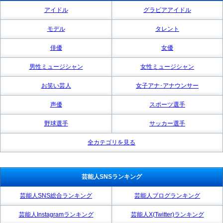
アイドル
グラビアアイドル
モデル
タレント
俳優
女優
男性ミュージシャン
女性ミュージシャン
お笑い芸人
女子アナ･アナウンサー
声優
スポーツ選手
野球選手
サッカー選手
全カテゴリを見る
芸能人SNSランキング
芸能人SNS総合ランキング
芸能人ブログランキング
芸能人Instagramランキング
芸能人X(Twitter)ランキング