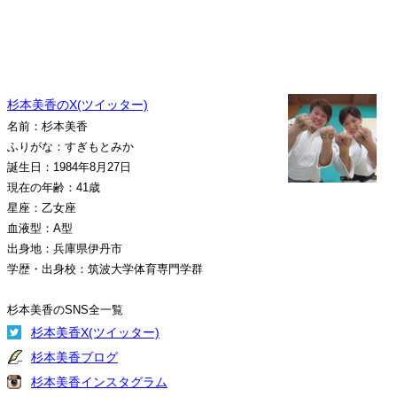
杉本美香のX(ツイッター)
名前：杉本美香
ふりがな：すぎもとみか
誕生日：1984年8月27日
現在の年齢：41歳
星座：乙女座
血液型：A型
出身地：兵庫県伊丹市
学歴・出身校：筑波大学体育専門学群
杉本美香のSNS全一覧
杉本美香X(ツイッター)
杉本美香ブログ
杉本美香インスタグラム