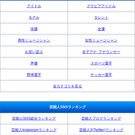
アイドル
グラビアアイドル
モデル
タレント
俳優
女優
男性ミュージシャン
女性ミュージシャン
お笑い芸人
女子アナ･アナウンサー
声優
スポーツ選手
野球選手
サッカー選手
全カテゴリを見る
芸能人SNSランキング
芸能人SNS総合ランキング
芸能人ブログランキング
芸能人Instagramランキング
芸能人X(Twitter)ランキング