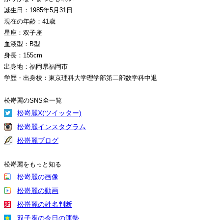
誕生日：1985年5月31日
現在の年齢：41歳
星座：双子座
血液型：B型
身長：155cm
出身地：福岡県福岡市
学歴・出身校：東京理科大学理学部第二部数学科中退
松嵜麗のSNS全一覧
松嵜麗X(ツイッター)
松嵜麗インスタグラム
松嵜麗ブログ
松嵜麗をもっと知る
松嵜麗の画像
松嵜麗の動画
松嵜麗の姓名判断
双子座の今日の運勢