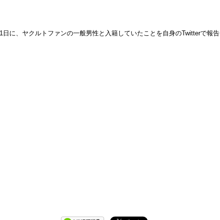
日に、ヤクルトファンの一般男性と入籍していたことを自身のTwitterで報告。