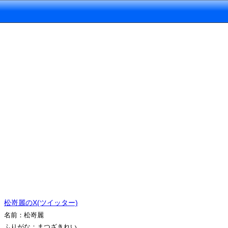
松嵜麗のX(ツイッター)
名前：松嵜麗
ふりがな：まつざきれい