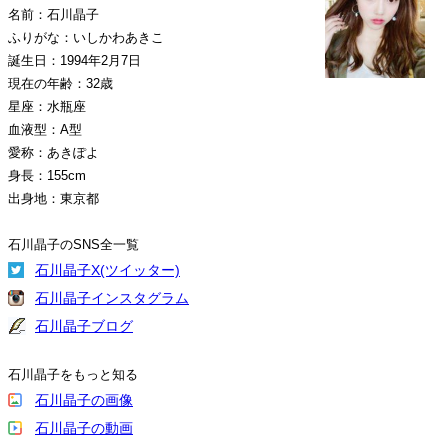
名前：石川晶子
ふりがな：いしかわあきこ
誕生日：1994年2月7日
現在の年齢：32歳
星座：水瓶座
血液型：A型
愛称：あきぽよ
身長：155cm
出身地：東京都
石川晶子のSNS全一覧
石川晶子X(ツイッター)
石川晶子インスタグラム
石川晶子ブログ
石川晶子をもっと知る
石川晶子の画像
石川晶子の動画