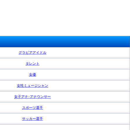
グラビアアイドル
タレント
女優
女性ミュージシャン
女子アナ･アナウンサー
スポーツ選手
サッカー選手