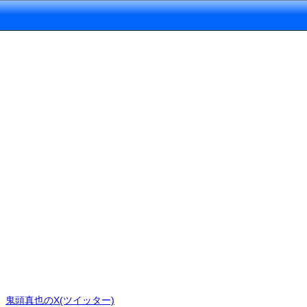
鬼頭真也のX(ツイッター)