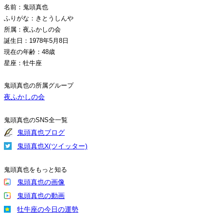
名前：鬼頭真也
ふりがな：きとうしんや
所属：夜ふかしの会
誕生日：1978年5月8日
現在の年齢：48歳
星座：牡牛座
鬼頭真也の所属グループ
夜ふかしの会
鬼頭真也のSNS全一覧
鬼頭真也ブログ
鬼頭真也X(ツイッター)
鬼頭真也をもっと知る
鬼頭真也の画像
鬼頭真也の動画
牡牛座の今日の運勢