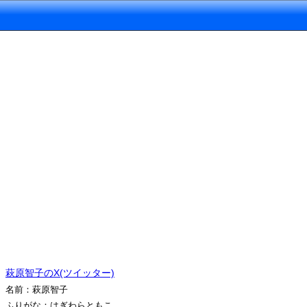
萩原智子のX(ツイッター)
名前：萩原智子
ふりがな：はぎわらともこ