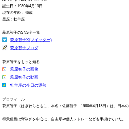
誕生日：1980年4月13日
現在の年齢：46歳
星座：牡羊座
萩原智子のSNS全一覧
萩原智子X(ツイッター)
萩原智子ブログ
萩原智子をもっと知る
萩原智子の画像
萩原智子の動画
牡羊座の今日の運勢
プロフィール
萩原智子（はぎわらともこ、本名：佐藤智子、1980年4月13日）は、日本
得意種目は背泳ぎを中心に、自由形や個人メドレーなども手掛けていた。