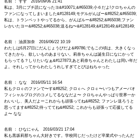
名前 ： すず 2016/09/06 21:41
私は、3月にプチ読になったヨ&#10071;&#65039;小６だよ!クロちゃんの
ファンになってしまいました&#128149;モデルがんばー&#8252;&#65039;
私は、トランペットやってるから、がんばルー&#8252;&#65038;ファン
レかいたヨー&#8252;&#65038;送るね〜&#128149;&#128149;&#128149;
名前 ： 油原加奈 2016/06/22 10:19
わたしは6月27日にだんじょうびだよ&#9786;でもこの頃は、大きくなっ
てきたから、欲しいものあまりない。莉奈ちゃんは誕生日になにかって
もらってる？しりたいなぁ&#127873;あと莉奈ちゃんとわたしは同い年だ
よ。それしってからわたしうれしすぎてとびはねちゃった
名前 ： なな 2016/05/11 16:54
私もクロｃのファンで〜す&#8252; クロｃへ クロｃ〜いつもアメーバオ
フィシャルブログのコメしてるななだよ〜 クロちゃんやっぱり世界一か
わいいし、美人だよーこれからも頑張ってね&#8252; ファンレ送ろうと
思ってます&#8252;待っててね&#8252; これからも頑張って応援してる
よ〜 なな
名前 ： ひなにゃん 2016/03/21 17:04
私も黒坂莉那ちゃん大好きです。学校同じだったけど卒業式やったんだ