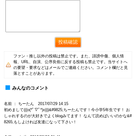
ファン・推し以外の投稿は禁止です。また、誹謗中傷、個人情
報、URL、自演、公序良俗に反する投稿も禁止です。当サイトへ
の要望・要求などはメールでご連絡ください。コメント欄だと見
落とすことがあります。
みんなのコメント
名前 ： ちーたん 2017/07/29 14:15
初めまして(((o(*ﾟ▽ﾟ*)o)))&#9825;ちーたんです！今小学5年生です！ お
しゃれするのが大好きでよくblogみてます！ なんて読めばいいのかな&#
8265;もしよければ友達になって下さい！