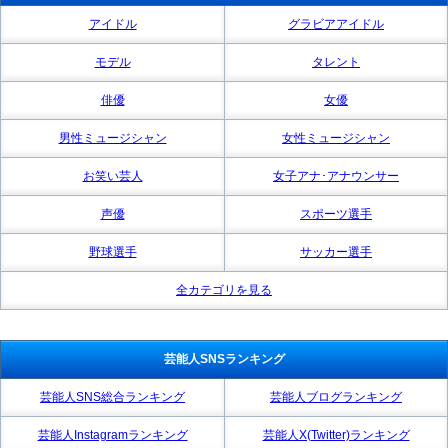
アイドル
グラビアアイドル
モデル
タレント
俳優
女優
男性ミュージシャン
女性ミュージシャン
お笑い芸人
女子アナ･アナウンサー
声優
スポーツ選手
野球選手
サッカー選手
全カテゴリを見る
芸能人SNSランキング
芸能人SNS総合ランキング
芸能人ブログランキング
芸能人Instagramランキング
芸能人X(Twitter)ランキング