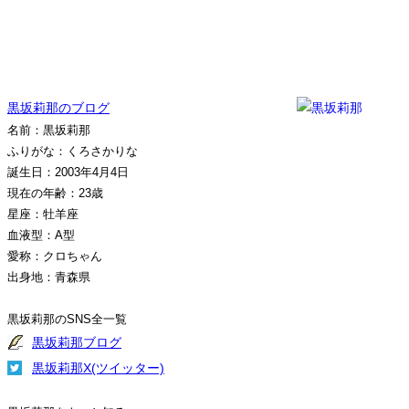
黒坂莉那のブログ
名前：黒坂莉那
ふりがな：くろさかりな
誕生日：2003年4月4日
現在の年齢：23歳
星座：牡羊座
血液型：A型
愛称：クロちゃん
出身地：青森県
黒坂莉那のSNS全一覧
黒坂莉那ブログ
黒坂莉那X(ツイッター)