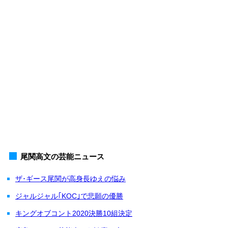
尾関高文の芸能ニュース
ザ･ギース尾関が高身長ゆえの悩み
ジャルジャル｢KOC｣で悲願の優勝
キングオブコント2020決勝10組決定