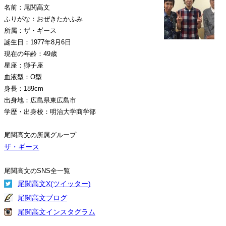
名前：尾関高文
ふりがな：おぜきたかふみ
所属：ザ・ギース
誕生日：1977年8月6日
現在の年齢：49歳
星座：獅子座
血液型：O型
身長：189cm
出身地：広島県東広島市
学歴・出身校：明治大学商学部
尾関高文の所属グループ
ザ・ギース
尾関高文のSNS全一覧
尾関高文X(ツイッター)
尾関高文ブログ
尾関高文インスタグラム