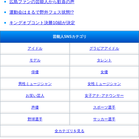
広島ファンの芸能人から歓喜の声
運動会はまるで野外フェス状態!?
キングオブコント決勝10組が決定
芸能人SNSカテゴリ
アイドル
グラビアアイドル
モデル
タレント
俳優
女優
男性ミュージシャン
女性ミュージシャン
お笑い芸人
女子アナ･アナウンサー
声優
スポーツ選手
野球選手
サッカー選手
全カテゴリを見る