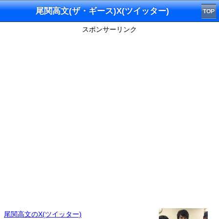
尾関高文(ザ・ギース)X(ツイッター)
TOP
スポンサーリンク
尾関高文のX(ツイッター)