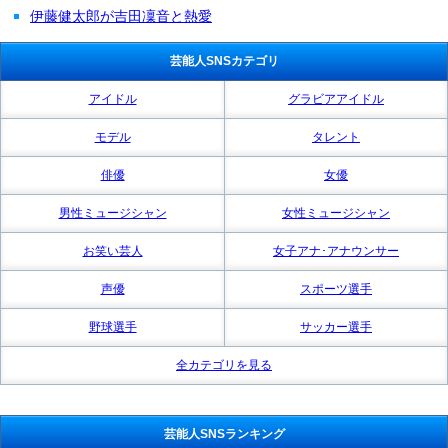
伊藤健太郎が吉田凜音と熱愛
芸能人SNSカテゴリ
アイドル
グラビアアイドル
モデル
タレント
俳優
女優
男性ミュージシャン
女性ミュージシャン
お笑い芸人
女子アナ･アナウンサー
声優
スポーツ選手
野球選手
サッカー選手
全カテゴリを見る
芸能人SNSランキング