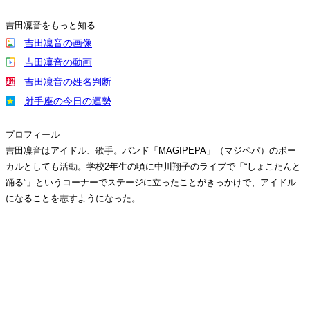
吉田凜音をもっと知る
吉田凜音の画像
吉田凜音の動画
吉田凜音の姓名判断
射手座の今日の運勢
プロフィール
吉田凜音はアイドル、歌手。バンド「MAGIPEPA」（マジペパ）のボー
カルとしても活動。学校2年生の頃に中川翔子のライブで「“しょこたんと
踊る”」というコーナーでステージに立ったことがきっかけで、アイドル
になることを志すようになった。