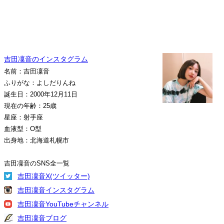
吉田凜音のインスタグラム
名前：吉田凜音
ふりがな：よしだりんね
誕生日：2000年12月11日
現在の年齢：25歳
星座：射手座
血液型：O型
出身地：北海道札幌市
吉田凜音のSNS全一覧
吉田凜音X(ツイッター)
吉田凜音インスタグラム
吉田凜音YouTubeチャンネル
吉田凜音ブログ