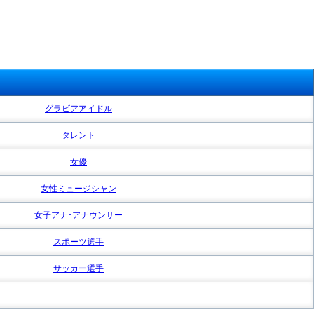
グラビアアイドル
タレント
女優
女性ミュージシャン
女子アナ･アナウンサー
スポーツ選手
サッカー選手