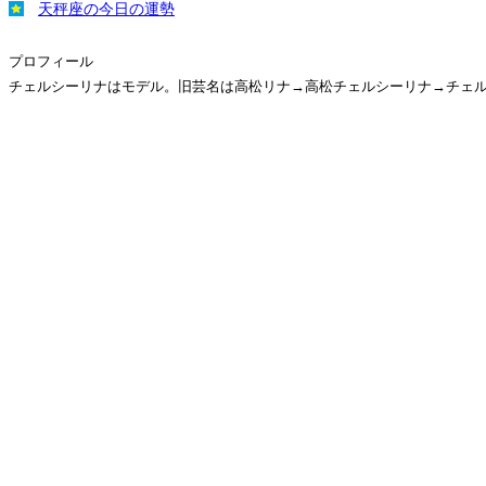
天秤座の今日の運勢
プロフィール
チェルシーリナはモデル。旧芸名は高松リナ→高松チェルシーリナ→チェ