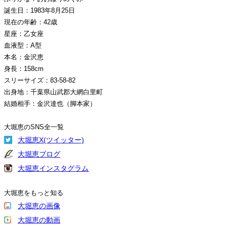
誕生日：1983年8月25日
現在の年齢：42歳
星座：乙女座
血液型：A型
本名：金沢恵
身長：158cm
スリーサイズ：83-58-82
出身地：千葉県山武郡大網白里町
結婚相手：金沢達也（脚本家）
大堀恵のSNS全一覧
大堀恵X(ツイッター)
大堀恵ブログ
大堀恵インスタグラム
大堀恵をもっと知る
大堀恵の画像
大堀恵の動画