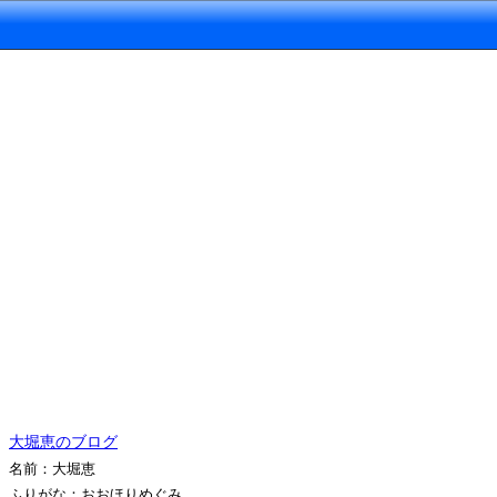
大堀恵のブログ
名前：大堀恵
ふりがな：おおほりめぐみ