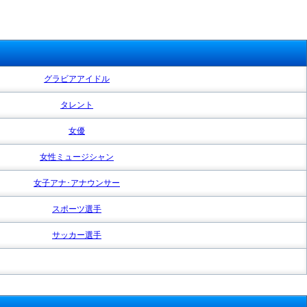
グラビアアイドル
タレント
女優
女性ミュージシャン
女子アナ･アナウンサー
スポーツ選手
サッカー選手