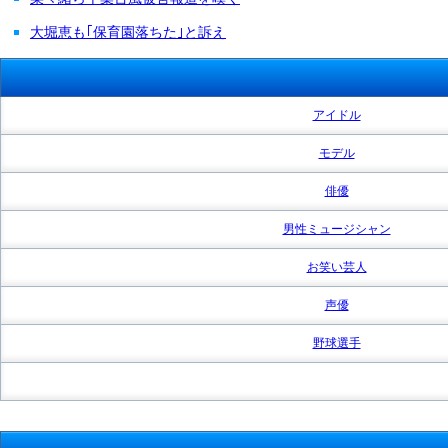
大堀恵も｢保育園落ちた｣と訴え
アイドル
モデル
俳優
男性ミュージシャン
お笑い芸人
声優
野球選手