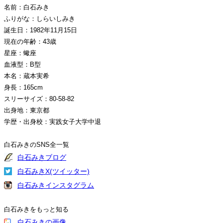
名前：白石みき
ふりがな：しらいしみき
誕生日：1982年11月15日
現在の年齢：43歳
星座：蠍座
血液型：B型
本名：蔵本実希
身長：165cm
スリーサイズ：80-58-82
出身地：東京都
学歴・出身校：実践女子大学中退
白石みきのSNS全一覧
白石みきブログ
白石みきX(ツイッター)
白石みきインスタグラム
白石みきをもっと知る
白石みきの画像