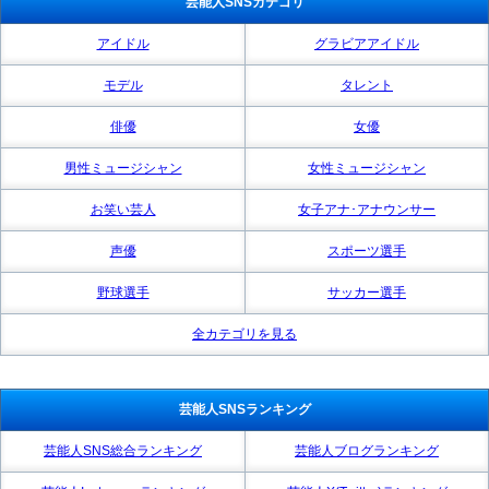
芸能人SNSカテゴリ
アイドル
グラビアアイドル
モデル
タレント
俳優
女優
男性ミュージシャン
女性ミュージシャン
お笑い芸人
女子アナ･アナウンサー
声優
スポーツ選手
野球選手
サッカー選手
全カテゴリを見る
芸能人SNSランキング
芸能人SNS総合ランキング
芸能人ブログランキング