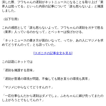
演した際、フワちゃんの遅刻がネットニュースになることを取り上げ「業
界人は怒ってる」といった内容の記事について「誰も怒らないよ」と擁護
しました。
（以下引用）
これの感想として「誰も怒らないよって。フワちゃんの遅刻をガチで怒る
（業界）人っているのかなって」とベッキーは投げかける。
「ネットニュースの書き方が面白いなって。ってか、あの人にマジメを求
めてどうすんのって」とも語っていた。
[スポニチの記事全文を見る]
この話題にネットでは
「遅刻を擁護する意味」
「遅刻が普通の環境が問題。不倫しても開き直りの環境も異常」
「マジメにやらなくてどうすんの？」
「一応仕事なんだから遅刻はダメでしょ。ふわちゃんに媚び売ってまたの
し上がろうとでもしてんの？」