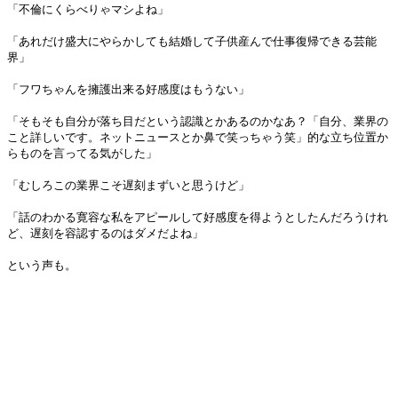
「不倫にくらべりゃマシよね」
「あれだけ盛大にやらかしても結婚して子供産んで仕事復帰できる芸能
界」
「フワちゃんを擁護出来る好感度はもうない」
「そもそも自分が落ち目だという認識とかあるのかなあ？「自分、業界の
こと詳しいです。ネットニュースとか鼻で笑っちゃう笑」的な立ち位置か
らものを言ってる気がした」
「むしろこの業界こそ遅刻まずいと思うけど」
「話のわかる寛容な私をアピールして好感度を得ようとしたんだろうけれ
ど、遅刻を容認するのはダメだよね」
という声も。