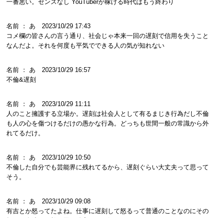
一番悪い。センスなし YouTuberが稼げる時代はもう終わり
名前 ： あ 2023/10/29 17:43
コメ欄の皆さんの言う通り、社会じゃ本来一回の遅刻で信用を失うこと
なんだよ。それを何度も平気でできる人の気が知れない
名前 ： あ 2023/10/29 16:57
不倫&遅刻
名前 ： あ 2023/10/29 11:11
人のこと擁護する立場か。遅刻は社会人として有るまじき行為だし不倫
も人の心を傷つけるだけの愚かな行為。どっちも世間一般の常識から外
れてるだけ。
名前 ： あ 2023/10/29 10:50
不倫した自分でも芸能界に残れてるから、遅刻ぐらい大丈夫って思って
そう。
名前 ： あ 2023/10/29 09:08
有吉とか怒ってたよね。仕事に遅刻して怒るって普通のことなのにその