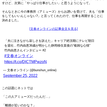
すけど、次第に「やっぱり仕事がしたい」と思うようになって。
そんなときに今の事務所（アミューズ）からお誘いを受けて、夫も「仕事
をしてもいいんじゃない?」と言ってくれたので、仕事を再開することに
決めました。
[文春オンラインの記事全文を見る]
「夫に泣きながら寂しさを訴えた」キャリア絶頂期にテレビ朝日
を退社…竹内由恵36歳が明かした静岡移住直後の“複雑な心情”
竹内由恵さんインタビュー #2
#文春オンライン
https://t.co/DICTMPwzoN
— 文春オンライン (@bunshun_online)
September 25, 2022
この話題にネットでは
「この人アミューズだったんだ…」
「離婚が近いのかな？」