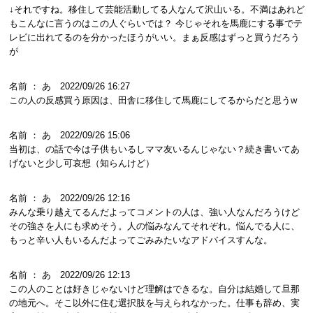
↓それですね。移住して芸能活動してる人なんて沢山いる。不満はあれど
もこんなに言うのはこの人ぐらいでは？ 今じゃそれを馬鹿にする事でテ
レビに出れてるのを分かったほうがいい。まぁ反感はずっと買うだろう
が
名前 ： あ 2022/09/26 16:27
この人の反感買う原因は、田舎に移住して馬鹿にしてるからだと思うw
名前 ： あ 2022/09/26 15:06
当初は、の話で今は子供もいるしママ友いるんじゃない？続き書いてあ
げないと少し可哀想（知らんけど）
名前 ： あ 2022/09/26 12:16
みんな乗り越えてるんだよってコメントの人は、強い人なんだろうけど
その強さを人にも求めそう。人の悩みなんてそれぞれ。悩んでる人に、
もっと辛い人もいるんだよってごみみたいなアドバイスすんな。
名前 ： あ 2022/09/26 12:13
この人のことは好きじゃないけど理解はできるな。自分は結婚して旦那
の地元へ。そこ以外に住む選択肢を与えられなかった。仕事も辞め、実