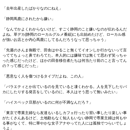
「去年出産したばかりなのにねえ」
「静岡馬鹿にされたから嫌い」
「なんでかよくわからないけど、すごく静岡のこと嫌いなのが伝わるんだ
よね。草デカ(静岡のローカルグルメ番組)にも出始めたけど、ローカル感
が強いお店とか内心馬鹿にしてるんだろうなって思っちゃう」
「先週のさんま御殿で、田舎はやること無くてイオンしか行かないって言
っててちょっと鼻でわろてた。本人的には嫌味では無くて思わず笑っちゃ
った感じだったけど、ほかの田舎移住者たちは何当たり前のこと言ってん
の？って感じだった」
「悪意なく人を傷つけるタイプだよね、この人」
「バラエティとか出ているのを見ていると凄くわかる。人を見下したりバ
カにしたりする発言をしているのに、本人はそう思って無いみたい」
「ハイスペック旦那がいるのに何が不満なんだろ？」
「東京で専業主婦なら友達もいるしカフェ行ったり習い事したり楽しい事
がたくさんあるけど、土地勘もなく知人もいない静岡で専業主婦は何もや
る事がなくて、特に華やかな女子アナやってた人には孤独でつらいでしょ
うよ」