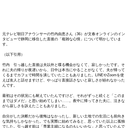
元テレビ朝日アナウンサーの竹内由恵さん（36）が文春オンラインのイン
タビューで静岡に移住した直後の「複雑な心情」について明かしていま
す。
（以下引用）
竹内 引っ越した直後は夫以外と喋る機会がなくて、寂しかったです。そ
れに夫の帰りが夜遅いから、日中は本当にやることがなくて。夫が帰って
くるまでカフェで時間を潰していたこともありました。LINEやZoomを使
えば友人と話せますけど、やっぱり直接話さないと寂しさが紛れなかった
んです。
最初はその状況にも耐えていたんですけど、それがずっと続くと「このま
まではダメだ」と思い始めてしまい……。夜中に帰ってきた夫に、泣きな
がら寂しさを訴えたこともありました。
自分がした決断だから後悔はなかったし、新しい土地での生活にも前向き
な気持ちしかなかった。でも実際に始めてみると、思っていた以上に孤独
でした。引っ越す前は「専業主婦になるのもいいかな」と思っていたんで