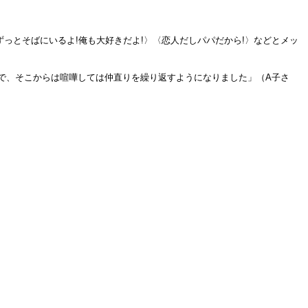
っとそばにいるよ!俺も大好きだよ!〉〈恋人だしパパだから!〉などとメッ
で、そこからは喧嘩しては仲直りを繰り返すようになりました」（A子さ
。