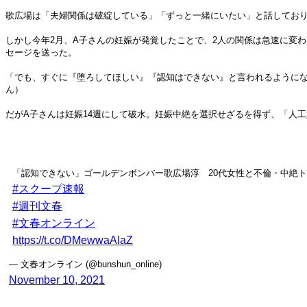
歌広場は「夫婦関係は破綻している」「ずっと一緒にいたい」と話しており
しかし今年2月、A子さんの妊娠が発覚したことで、2人の関係は急速に変
セージを送った。
「でも、すぐに『堕ろしてほしい』『認知はできない』と言われるように
ん）
だがA子さんは妊娠14週にして破水。妊娠中絶を選択せざるを得ず、「人
「認知できない」ゴールデンボンバー歌広場淳 20代女性と不倫・中絶
#スクープ速報
#週刊文春
#文春オンライン
https://t.co/DMewwaAIaZ
— 文春オンライン (@bunshun_online)
November 10, 2021