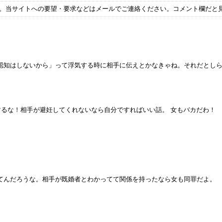
す。当サイトへの要望・要求などはメールでご連絡ください。コメント欄だと
認知はしないから」って浮気する時に相手に伝えとかなきゃね。それだとし
するな！相手が避妊してくれないなら自分ですればいい話。 女もバカだわ！
てんだろうな。相手が既婚者とわかってて関係を持ったなら女も同罪だよ。