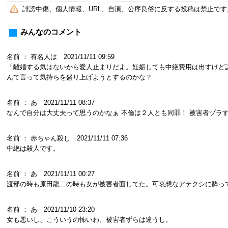
誹謗中傷、個人情報、URL、自演、公序良俗に反する投稿は禁止で
みんなのコメント
名前 ： 有名人は 2021/11/11 09:59
「離婚する気はないから愛人止まりだよ。妊娠しても中絶費用は出すけど
んて言って気持ちを盛り上げようとするのかな？
名前 ： あ 2021/11/11 08:37
なんで自分は大丈夫って思うのかなぁ 不倫は２人とも同罪！ 被害者ヅラ
名前 ： 赤ちゃん殺し 2021/11/11 07:36
中絶は殺人です。
名前 ： あ 2021/11/11 00:27
渡部の時も原田龍二の時も女が被害者面してた。可哀想なアテクシに酔っ
名前 ： あ 2021/11/10 23:20
女も悪いし、こういうの怖いわ。被害者ずらは違うし。