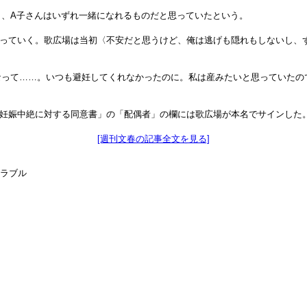
、A子さんはいずれ一緒になれるものだと思っていたという。
わっていく。歌広場は当初〈不安だと思うけど、俺は逃げも隠れもしないし、ず
なって……。いつも避妊してくれなかったのに。私は産みたいと思っていたの
工妊娠中絶に対する同意書」の「配偶者」の欄には歌広場が本名でサインした
[週刊文春の記事全文を見る]
トラブル