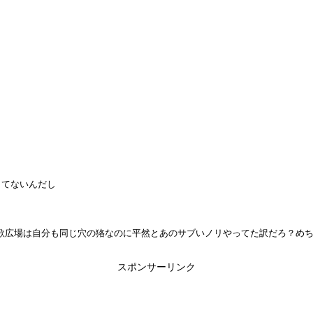
してないんだし
歌広場は自分も同じ穴の狢なのに平然とあのサブいノリやってた訳だろ？め
スポンサーリンク