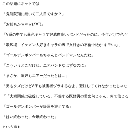
この話題にネットでは
「鬼龍院翔に続いて二人目ですか？」
「お前もかｗｗｗ(ﾉ∀`)」
「V系の中でも異色キャラで好感度高いバンドだったのに、今年だけで色々
「歌広場、イケメン大好きキャラの裏で女好きの不倫中絶か キモいな」
「ゴールデンボンバーもちゃんとバンドマンなんだね」
「こういうとこだけね。エアバンドなはずなのに」
「まさか、避妊もエアーだったとは…」
「男もクズだけどA子も被害者ヅラするなよ。避妊してくれなかったじゃな
「「夫婦関係は破綻している」不倫する既婚男の常套句じゃん、何で信じ
「ゴールデンボンバーが終焉を迎えてる」
「はい終わった。金爆終わった」
という声も。