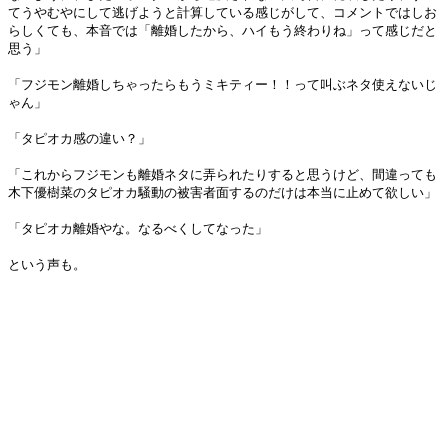
てうやむやにして逃げようと計算している感じがして、コメントではしお
らしくても、本音では「離婚したから、ハイもう終わりね」って感じだと
思う」
「フジモン離婚しちゃったらもうミキティー！！って叫ぶネタ使えないじ
ゃん」
「タピオカ感の違い？」
「これからフジモンも離婚ネタに弄られたりすると思うけど、間違っても
木下優樹菜のタピオカ騒動の被害者面するのだけは本当に止めて欲しい」
「タピオカ離婚やな。なるべくしてなった」
という声も。