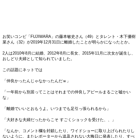
お笑いコンビ「FUJIWARA」の藤本敏史さん（49）とタレント・木下優樹
菜さん（32）が2019年12月31日に離婚したことが明らかになったとか。
2人は2010年8月に結婚、2012年8月に長女、2015年11月に次女が誕生し、
おしどり夫婦として知られていました。
この話題にネットでは
「仲良かったんじゃなかったんだｗ」
「一年前から別居ってことはそれまでの仲良しアピールまるごと嘘かい
な」
「離婚でいいとおもうよ。いつまでも足引っ張られるから」
「大好きな夫婦だったからこそ すごくショックを受けた、、」
「なんか、コメント欄を封鎖したり、ワイドショーに取り上げられたりし
ないように、またレポーターから追及されない大晦日に発表したり、すべ