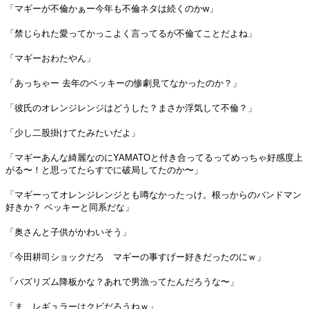
「マギーが不倫かぁー今年も不倫ネタは続くのかw」
「禁じられた愛ってかっこよく言ってるが不倫てことだよね」
「マギーおわたやん」
「あっちゃー 去年のベッキーの惨劇見てなかったのか？」
「彼氏のオレンジレンジはどうした？まさか浮気して不倫？」
「少し二股掛けてたみたいだよ」
「マギーあんな綺麗なのにYAMATOと付き合ってるってめっちゃ好感度上
がる〜！と思ってたらすでに破局してたのか〜」
「マギーってオレンジレンジとも噂なかったっけ。根っからのバンドマン
好きか？ ベッキーと同系だな」
「奥さんと子供がかわいそう」
「今田耕司ショックだろ マギーの事すげー好きだったのにｗ」
「バズリズム降板かな？あれで男漁ってたんだろうな〜」
「ま、レギュラーはクビだろうねｗ」