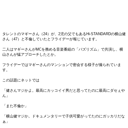
タレントのマギーさん（24）が、2児の父でもあるHi‐STANDARDの横山健
さん（47）と不倫していたとフライデーが報じています。
二人はマギーさんがMCを務める音楽番組の「バズリズム」で共演し、横
山さんが猛アプローチしたとか。
フライデーではマギーさんのマンションで密会する様子が撮られていま
す。
この話題にネットでは
「健さんマジかよ。最高にカッコイイ男だと思ってたのに最高にダセぇや
ん」
「また不倫か」
「横山健マジか。ドキュメンタリーで子供可愛がってたのにガッカリだな
ぁ」