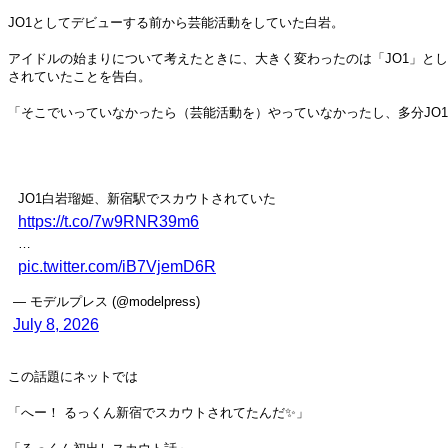
JO1としてデビューする前から芸能活動をしていた白岩。
アイドルの始まりについて考えたときに、大きく変わったのは「JO1」と
されていたことを告白。
「そこでいっていなかったら（芸能活動を）やっていなかったし、多分JO
JO1白岩瑠姫、新宿駅でスカウトされていた
https://t.co/7w9RNR39m6
…
pic.twitter.com/iB7VjemD6R
— モデルプレス (@modelpress)
July 8, 2026
この話題にネットでは
「へー！ るっくん新宿でスカウトされてたんだ✨」