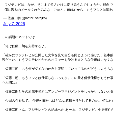
フジテレビは、なぜ、そこまで片方だけに寄り添うんでしょうか。残念で
僕に激励のメールくれたみんな、ごめん。僕は心から、もうフジとは関わ
— 佐藤二朗 (@actor_satojiro)
July 7, 2026
この話題にネットでは
「俺は佐藤二朗を支持するよ」
「確かにフジテレビが公開した文章を見て自分も同じように感じた。基本
容だった。もうフジテレビからのオファーを受けるまともな俳優はいなく
「佐藤二朗、もう何がダメなのか自ら証明していってるのがどうしようも
「佐藤二朗、もうフジとは仕事しないってさ。この天才俳優俺様がもう仕事
う人間は」
「佐藤二朗とその所属事務所はアンガーマネジメントをしっかりしないとダ
「今回の件を見て。 俳優仲間たちはどんな感想を持たれてるのか… 特に仲
「佐藤二朗さん、フジテレビとの絶縁へか あーあ、フジテレビ。中居事件