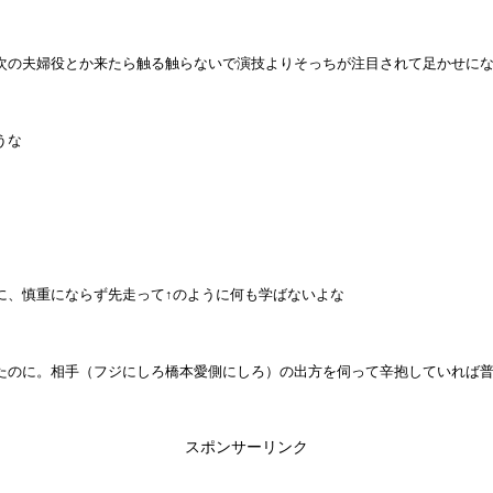
次の夫婦役とか来たら触る触らないで演技よりそっちが注目されて足かせに
うな
に、慎重にならず先走って↑のように何も学ばないよな
たのに。相手（フジにしろ橋本愛側にしろ）の出方を伺って辛抱していれば
スポンサーリンク