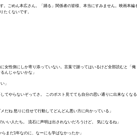
す。ごめん本広さん。「踊る」関係者の皆様、本当にすみません。映画本編
りたくないです。
的に女性側にしか寄り添っていない。言葉で謝ってはいるけど全部読むと「俺
なるんじゃないかな」
ない」
してやらないぞってさ。 このポスト見てても自分の思い通りに出来なくな
メだね 怒りに任せて行動してどんどん悪い方に向かっている」
のいい人たち。 流石に声明は出されないだろうけど。 気になるね」
からまだ1年なのに、なーにも学ばなかったか」